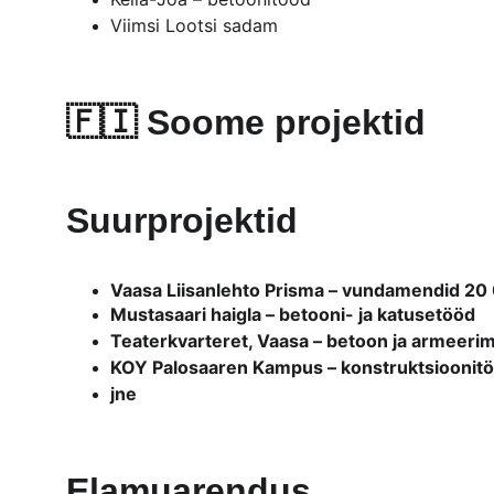
Viimsi Lootsi sadam
🇫🇮 
Soome projektid
Suurprojektid
Vaasa Liisanlehto Prisma – vundamendid 20
Mustasaari haigla – betooni- ja katusetööd
Teaterkvarteret, Vaasa – betoon ja armeerim
KOY Palosaaren Kampus – konstruktsioonit
jne
Elamuarendus