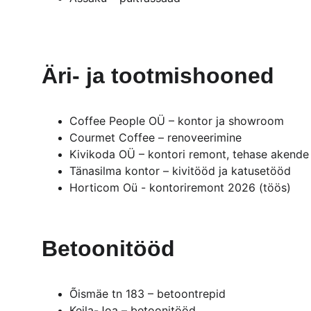
Äri- ja tootmishooned
Coffee People OÜ – kontor ja showroom
Courmet Coffee – renoveerimine
Kivikoda OÜ – kontori remont, tehase akend
Tänasilma kontor – kivitööd ja katusetööd
Horticom Oü - kontoriremont 2026 (töös)
Betoonitööd
Õismäe tn 183 – betoontrepid
Keila-Joa – betoonitööd