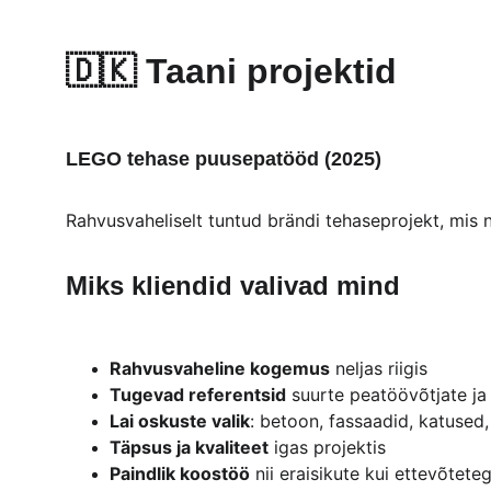
🇩🇰 
Taani projektid
LEGO tehase puusepatööd (2025)
Rahvusvaheliselt tuntud brändi tehaseprojekt, mis n
Miks kliendid valivad mind
Rahvusvaheline kogemus
 neljas riigis
Tugevad referentsid
 suurte peatöövõtjate j
Lai oskuste valik
: betoon, fassaadid, katused
Täpsus ja kvaliteet
 igas projektis
Paindlik koostöö
 nii eraisikute kui ettevõtete