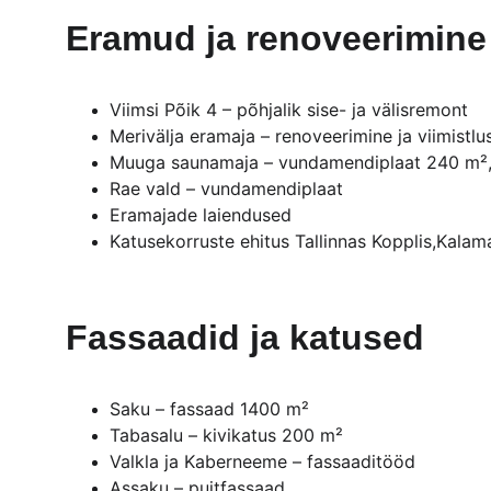
Eramud ja renoveerimine
Viimsi Põik 4 – põhjalik sise- ja välisremont
Merivälja eramaja – renoveerimine ja viimistlu
Muuga saunamaja – vundamendiplaat 240 m²,
Rae vald – vundamendiplaat
Eramajade laiendused 
Katusekorruste ehitus Tallinnas Kopplis,Kalama
Fassaadid ja katused 
Saku – fassaad 1400 m²
Tabasalu – kivikatus 200 m²
Valkla ja Kaberneeme – fassaaditööd
Assaku – puitfassaad