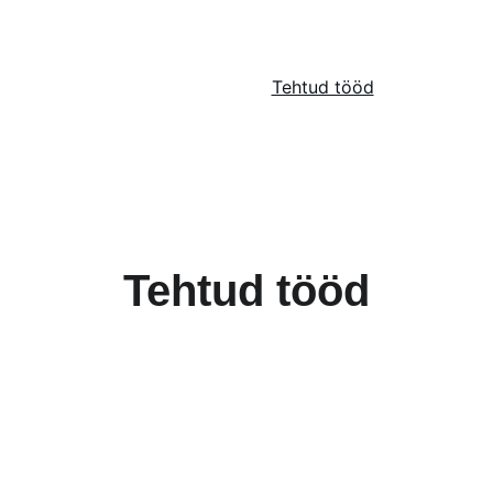
Ettevõttest
Ehitus
Partnerid
Tehtud tööd
Andmed
Tehtud tööd