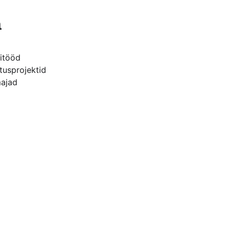
a
itööd
tusprojektid
majad