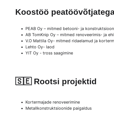
Koostöö peatöövõtjateg
PEAB Oy – mitmed betooni- ja konstruktsioon
AB TomKnip Oy – mitmed renoveerimis- ja ehi
V.O Mattila Oy- mitmed ridaelamud ja korter
Lehto Oy- laod
YIT Oy - tross saagimine
🇸🇪 
Rootsi projektid
Kortermajade renoveerimine
Metallkonstruktsioonide paigaldus